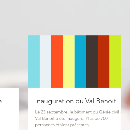
e
Inauguration du Val Benoit
Le 23 septembre, le bâtiment du Génie civil du
Val Benoit a été inauguré. Plus de 700
personnes étaient présentes.