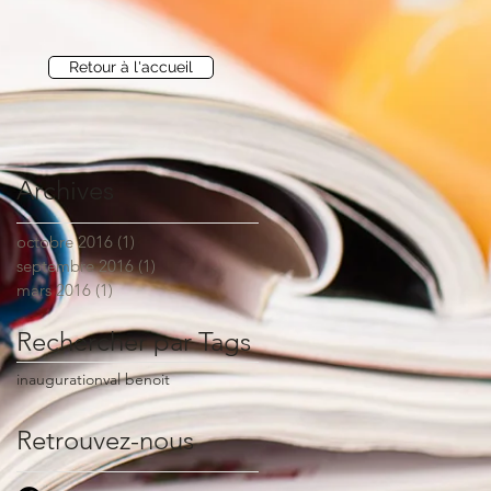
Retour à l'accueil
Archives
octobre 2016
(1)
1 post
septembre 2016
(1)
1 post
mars 2016
(1)
1 post
Rechercher par Tags
inauguration
val benoit
Retrouvez-nous