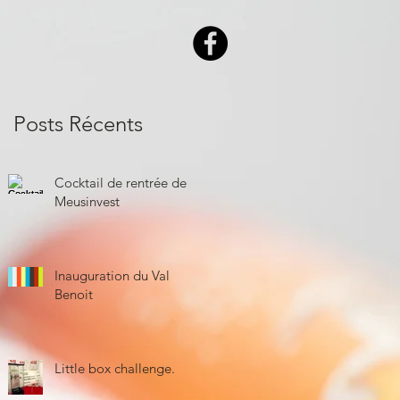
Posts Récents
Cocktail de rentrée de
Meusinvest
Inauguration du Val
Benoit
Little box challenge.